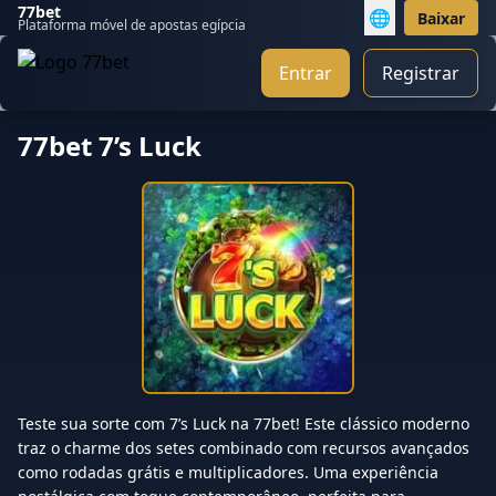
77bet
🌐
Baixar
Plataforma móvel de apostas egípcia
Entrar
Registrar
77bet 7’s Luck
Teste sua sorte com 7’s Luck na 77bet! Este clássico moderno
traz o charme dos setes combinado com recursos avançados
como rodadas grátis e multiplicadores. Uma experiência