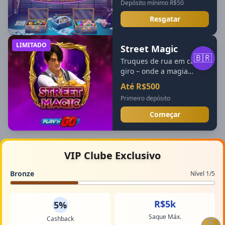
Depósito mínimo R$50
Resgatar
LIMITADO
Street Magic
🇧🇷
Truques de rua em cada
giro – onde a magia
encontra o azar dos
Até R$500
inimigos.
Primeiro depósito
Começar
VIP Clube Exclusivo
Bronze
Nível 1/5
R$5k
5%
Saque Máx.
Cashback