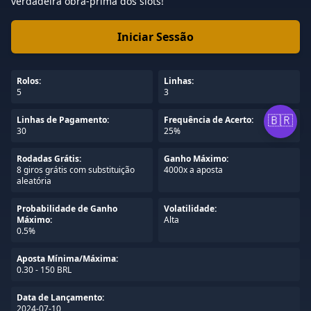
verdadeira obra-prima dos slots!
Iniciar Sessão
Rolos:
Linhas:
5
3
Linhas de Pagamento:
Frequência de Acerto:
🇧🇷
30
25%
Rodadas Grátis:
Ganho Máximo:
8 giros grátis com substituição
4000x a aposta
aleatória
Probabilidade de Ganho
Volatilidade:
Máximo:
Alta
0.5%
Aposta Mínima/Máxima:
0.30 - 150 BRL
Data de Lançamento:
2024-07-10