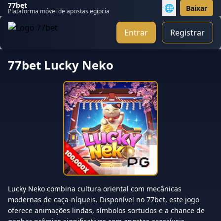
77bet
🌐
Baixar
Plataforma móvel de apostas egípcia
Entrar
Registrar
77bet Lucky Neko
Lucky Neko combina cultura oriental com mecânicas
modernas de caça-níqueis. Disponível no 77bet, este jogo
oferece animações lindas, símbolos sortudos e a chance de