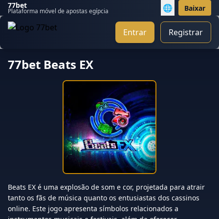
77bet
🌐
Baixar
Plataforma móvel de apostas egípcia
Entrar
Registrar
77bet Beats EX
Beats EX é uma explosão de som e cor, projetada para atrair
tanto os fãs de música quanto os entusiastas dos cassinos
online. Este jogo apresenta símbolos relacionados a